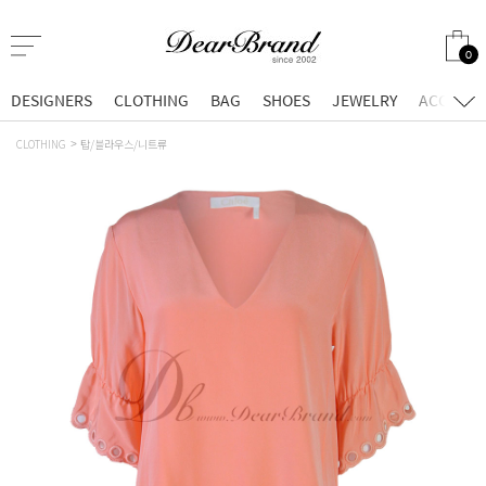
0
DESIGNERS
CLOTHING
BAG
SHOES
JEWELRY
ACCESSO
CLOTHING
탑/블라우스/니트류