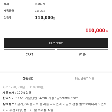
컬러
코랄피치
제품등급
1st-96%
110,000
상품가
원
110,000
원
BUY NOW
CART
WISH
상품설명
배송/반품가이드
가격 : 220,000원 → 110,000원
100% 실크
제품소재 :
한국사이즈 :
55, 가슴단면 : 42cm, 기장 : 앞62cm/뒤66cm
상세정보 :
실키, 3/4 슬리브 끝 러플 디자인에 아일렛 펀칭 엠브로이더리 포인트,
바디 두겹 매칭, 풀오버, 봄 초여름 착용.