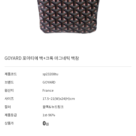
GOYARD 포아티에 백+크록 마그네틱 백참
제품코드
sp23208tu
브랜드
GOYARD
원산지
France
사이즈
17.5~21(W)x24(H)cm
컬러
블랙&누드핑크
제품등급
1st-96%
0
상품가
원