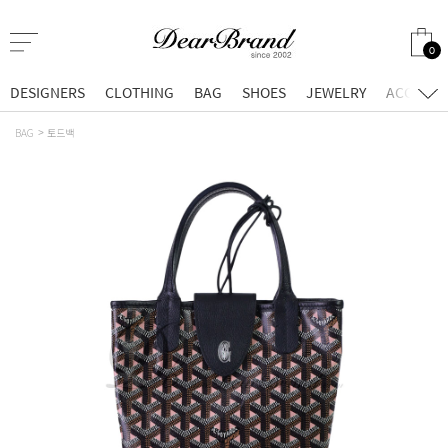
0
DESIGNERS
CLOTHING
BAG
SHOES
JEWELRY
ACCESSO
BAG
토드백