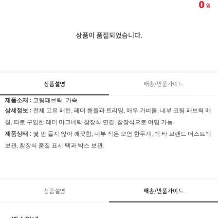
0
원
상품이 품절되었습니다.
상품설명
배송/반품가이드
제품소재 :
코팅패브릭+가죽
상세정보 :
전체 고유 패턴, 레더 핸들과 트리밍, 매우 가벼움, 내부 코팅 패브릭 매
칭, 따로 구입한 레더 마그네틱 참장식 연결, 참장식으로 여밈 가능.
제품상태 :
몇 번 들지 않아 깨끗함, 내부 작은 오염 한두개, 백 타 브랜드 더스트백
보관, 참장식 품질 표시 택과 박스 보관.
상품설명
배송/반품가이드