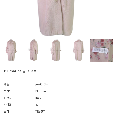
Blumarine 밍크 코트
제품코드
jn24510tu
브랜드
Blumarine
원산지
Italy
사이즈
42
컬러
페일핑크