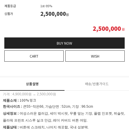
제품등급
1st-95%
2,500,000
상품가
원
2,500,000
원
BUY NOW
CART
WISH
상품설명
배송/반품가이드
가격 : 4,900,000원 → 2,500,000원
100% 밍크
제품소재 :
한국사이즈 :
큰55~작은66, 가슴단면 : 52cm, 기장 : 96.5cm
상세정보 :
여성스러운 컬러감, 세미 박시핏, 무릎 덮는 기장, 플랩 인포켓, 뒤슬릿,
플라워 프린트 시스루 실크 안감, 레더 커버드 버튼 여밈.
제품상태 :
버튼에 스크래치, 나머지 깨끗함, 국내 성분택.