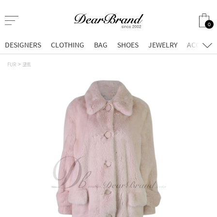
0
DESIGNERS
CLOTHING
BAG
SHOES
JEWELRY
ACCESSO
FUR
코트