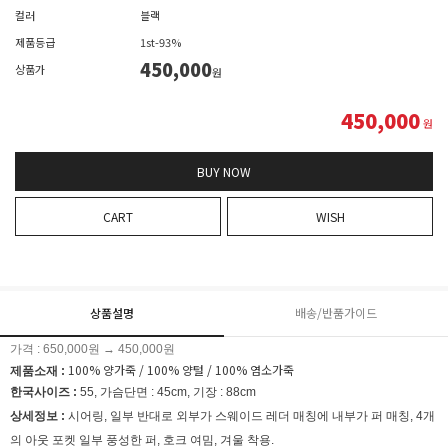
컬러
블랙
제품등급
1st-93%
450,000
상품가
원
450,000
원
BUY NOW
CART
WISH
상품설명
배송/반품가이드
가격 : 650,000원 → 450,000원
100% 양가죽 / 100% 양털 / 100% 염소가죽
제품소재 :
한국사이즈 :
55, 가슴단면 : 45cm, 기장 : 88cm
상세정보 :
시어링, 일부 반대로 외부가 스웨이드 레더 매칭에 내부가 퍼 매칭, 4개
의 아웃 포켓 일부 풍성한 퍼, 호크 여밈, 겨울 착용.