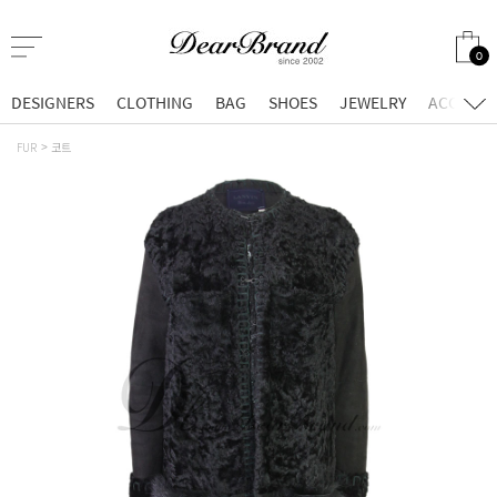
0
DESIGNERS
CLOTHING
BAG
SHOES
JEWELRY
ACCESSO
FUR
코트