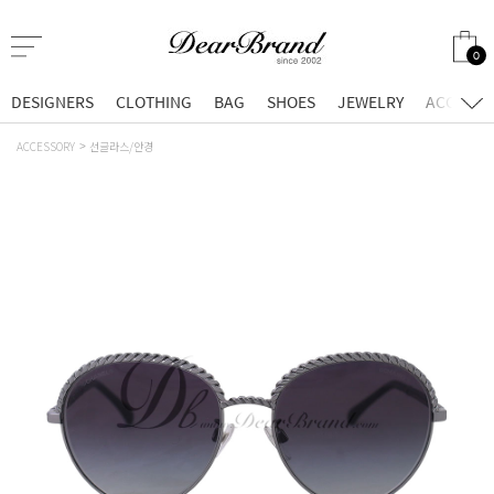
0
DESIGNERS
CLOTHING
BAG
SHOES
JEWELRY
ACCESSO
ACCESSORY
선글라스/안경