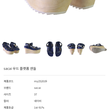
sacai 우드 플랫폼 샌들
제품코드
my25201fr
브랜드
sacai
사이즈
37
컬러
네이비
제품등급
1st-91%