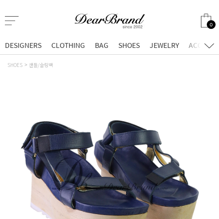
0
DESIGNERS
CLOTHING
BAG
SHOES
JEWELRY
ACCESSO
SHOES
샌들/슬링백