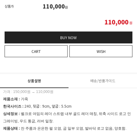
110,000
상품가
원
110,000
원
BUY NOW
CART
WISH
상품설명
배송/반품가이드
가격 : 150,000원 → 110,000원
제품소재 :
가죽
뒷굽 : 9cm, 앞굽 : 5.5cm
한국사이즈 :
240
,
상세정보 :
벨크로 여밈의 레더 스트랩 내부 골드 레더 매칭, 뒤축 사이드 로고 인
그레이빙, 우드 통굽, 러버 밑창.
제품상태 :
잔 주름과 은은한 펄 오염, 굽 일부 오염, 발바닥 로고 없음, 양호함.