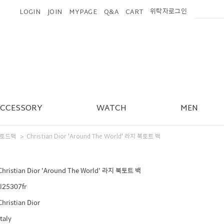
위탁자로그인
LOGIN
JOIN
MYPAGE
Q&A
CART
ACCESSORY
WATCH
MEN
토드백
Christian Dior 'Around The World' 라지 북토트 백
>
Christian Dior 'Around The World' 라지 북토트 백
jl25307fr
Christian Dior
Italy