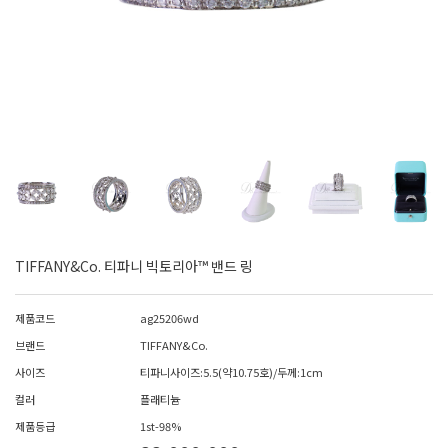
TIFFANY&Co. 티파니 빅토리아™ 밴드 링
제품코드
ag25206wd
브랜드
TIFFANY&Co.
사이즈
티파니사이즈:5.5(약10.75호)/두께:1cm
컬러
플래티늄
제품등급
1st-98%