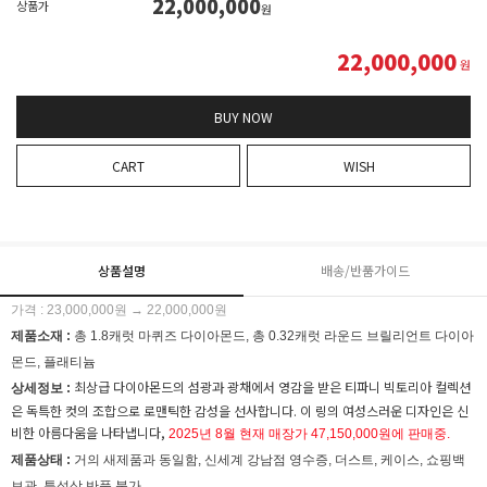
22,000,000
상품가
원
22,000,000
원
BUY NOW
CART
WISH
상품설명
배송/반품가이드
가격 : 23,000,000원 → 22,000,000원
제품소재 :
총 1.8캐럿 마퀴즈 다이아몬드, 총 0.32캐럿 라운드 브릴리언트 다이아
몬드, 플래티늄
최상급 다이아몬드의 섬광과 광채에서 영감을 받은 티파니 빅토리아 컬렉션
상세정보 :
은 독특한 컷의 조합으로 로맨틱한 감성을 선사합니다. 이 링의 여성스러운 디자인은 신
비한 아름다움을 나타냅니다,
2025년 8월 현재 매장가 47,150,000원에 판매중.
제품상태 :
거의 새제품과 동일함,
신세계 강남점 영수증, 더스트, 케이스, 쇼핑백
보관, 특성상 반품 불가.