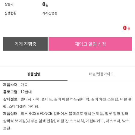
0
상품가
원
진행현황
거래진행중
0
원
거래 진행중
재입고 알림 신청
상품설명
배송/반품가이드
제품소재 :
가죽
홀로그램 :
12번대
상세정보 :
빈티지 가죽, 퀼티드, 실버 메탈 하드웨어 락, 실버 체인 스트랩, 더블 플
랩, 스테디셀러 아이템.
제품상태 :
외부 ROSE FONCE 컬러에서 블랙으로 염색한 제품, 일부 핑크 컬러
살짝씩 보여짐(내부는 염색 안함), 메탈 잔 스크래치, 게런티카드, 더스트백, 박스
보관.