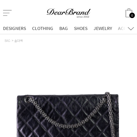
0
DESIGNERS
CLOTHING
BAG
SHOES
JEWELRY
ACCESSO
BAG
숄더백