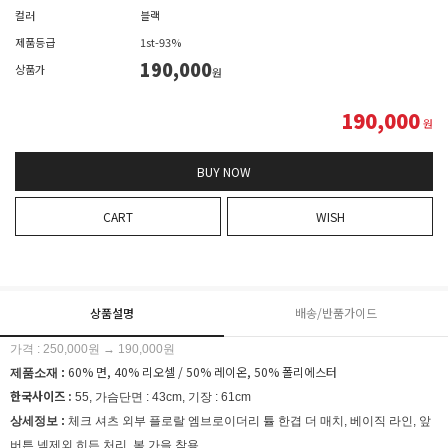
컬러
블랙
제품등급
1st-93%
190,000
상품가
원
190,000
원
BUY NOW
CART
WISH
상품설명
배송/반품가이드
가격 : 250,000원 → 190,000원
60% 면, 40% 리오셀 / 50% 레이온, 50% 폴리에스터
제품소재 :
한국사이즈 :
55, 가슴단면 : 43cm, 기장 : 61cm
상세정보 :
체크 셔츠 외부 플로랄 엠브로이더리 튤 한겹 더 매치, 베이직 라인, 앞
버튼 넥제외 히든 처리, 봄 가을 착용.