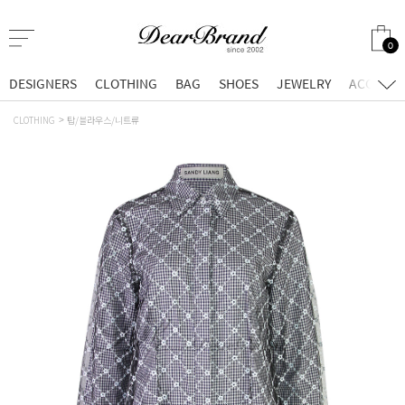
0
DESIGNERS
CLOTHING
BAG
SHOES
JEWELRY
ACCESSO
CLOTHING
탑/블라우스/니트류