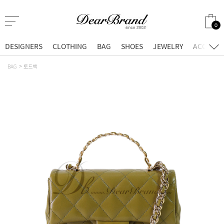
0
DESIGNERS
CLOTHING
BAG
SHOES
JEWELRY
ACCESSO
BAG
토드백