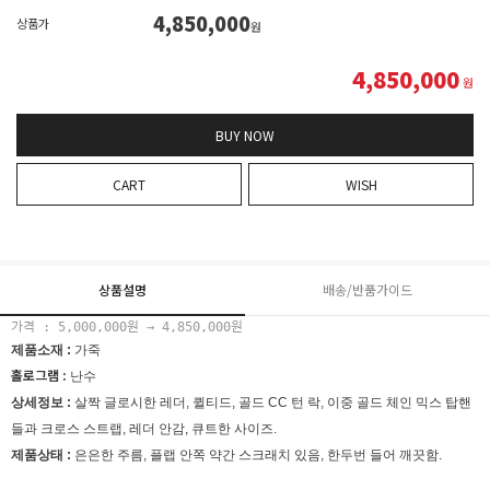
4,850,000
상품가
원
4,850,000
원
BUY NOW
CART
WISH
상품설명
배송/반품가이드
가격 : 5,000,000원 → 4,850
,000원
제품소재 :
가죽
홀로그램 :
난수
상세정보 :
살짝 글로시한 레더, 퀼티드, 골드 CC 턴 락, 이중 골드 체인 믹스 탑핸
들과 크로스 스트랩, 레더 안감, 큐트한 사이즈.
제품상태 :
은은한 주름, 플랩 안쪽 약간 스크래치 있음
,
한두번 들어 깨끗함.