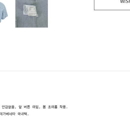
WIS
, 안감없음, 앞 버튼 여밈, 봄 초여름 착용.
테가베네타 국내택.