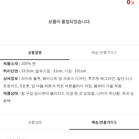
0
원
상품이 품절되었습니다.
상품설명
배송/반품가이드
제품소재 :
100% 면
허리단면 :
33.5cm, 밑위기장 : 31cm, 기장 : 101cm
상세정보 :
라이트 블루, 웨이스트 앞 크로스 디자인, 루즈핏 레그라인, 밑단 디스
트로이드, 5포켓, 앞 더블 버튼과 히든 버튼플라이 여밈, 봄부터 가을 착용.
제품상태 :
힙 구입 당시부터 블리치드 오염 한 곳 있었음, 나머지 무난함, 국내 성
분택.
상품설명
배송/반품가이드