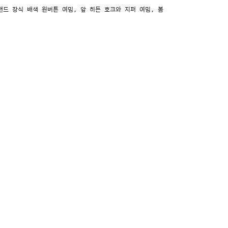
밴드 장식 배색 원버튼 여밈, 앞 히든 호크와 지퍼 여밈, 봄