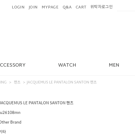
위탁자로그인
LOGIN
JOIN
MYPAGE
Q&A
CART
ACCESSORY
WATCH
MEN
ING
팬츠
JACQUEMUS LE PANTALON SANTON 팬츠
>
>
JACQUEMUS LE PANTALON SANTON 팬츠
ju26108mn
Other Brand
기타