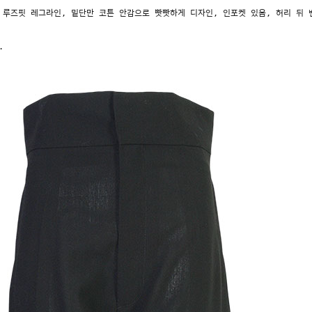
 루즈핏 레그라인, 밑단만 코튼 안감으로 빳빳하게 디자인, 인포켓 있음, 허리 뒤 
.