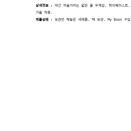
상세정보 :
약간 까슬거리는 얇은 울 두께감, 하이웨이스트,
가을 착용.
제품상태 :
보관만 해놓은 새제품,
택 보관, My Boon 구입