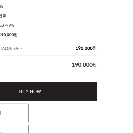
38
블랙
1st-99%
190,000
원
190,000
원
JACQUEMUS LE PANTALON SANTON 팬츠
190,000
원
BUY NOW
T