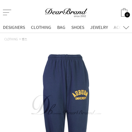
0
DESIGNERS
CLOTHING
BAG
SHOES
JEWELRY
ACCESSO
CLOTHING
팬츠