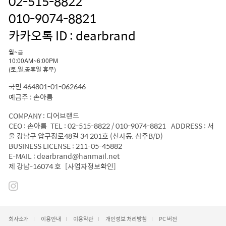
02-515-8822
010-9074-8821
카카오톡 ID : dearbrand
월~금
10:00AM~6:00PM
(토,일,공휴일 휴무)
국민 464801-01-062646
예금주 : 손아름
COMPANY : 디어브랜드
CEO : 손아름 TEL : 02-515-8822 / 010-9074-8821 ADDRESS : 서
울 강남구 압구정로48길 34 201호 (신사동, 삼주B/D)
BUSINESS LICENSE : 211-05-45882
E-MAIL : dearbrand@hanmail.net
제 강남-16074 호
[사업자정보확인]
회사소개
이용안내
이용약관
개인정보 처리방침
PC 버전