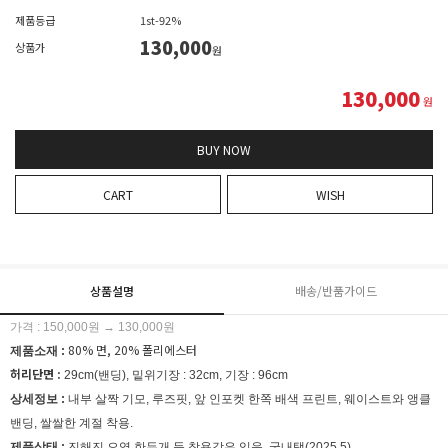
제품등급
1st-92%
130,000
상품가
원
130,000
원
BUY NOW
CART
WISH
상품설명
배송/반품가이드
가격 : 150,000원 → 130,000원
80% 면, 20% 폴리에스터
제품소재 :
허리단면 :
29cm(밴딩), 밑위기장 : 32cm, 기장 : 96cm
상세정보 :
내부 살짝 기모, 루즈핏, 앞 인포켓 한쪽 배색 프린트, 웨이스트와 앵클
밴딩, 쌀쌀한 계절 착용.
제품상태 :
진해진 오염 한두개 등 착용감은 있음, 국내택(2025.5).