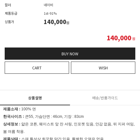
컬러
네이비
제품등급
1st-91%
140,000
상품가
원
140,000
원
BUY NOW
CART
WISH
상품설명
배송/반품가이드
제품소재 :
100% 면
한국사이즈 :
큰55, 가슴단면 : 46cm, 기장 : 83
cm
상세정보 :
얇은 코튼, 웨이스트 앞 잔 셔링, 인포켓 있음, 안감 없음, 뒤 지퍼 여밈,
봄 여름 착용.
제품상태 :
소재 특성상 희끗함 약간 있음, 특별한 오염은 없음.