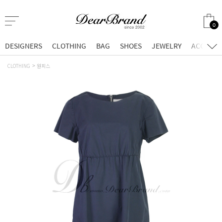
0
DESIGNERS
CLOTHING
BAG
SHOES
JEWELRY
ACCESSO
CLOTHING
원피스