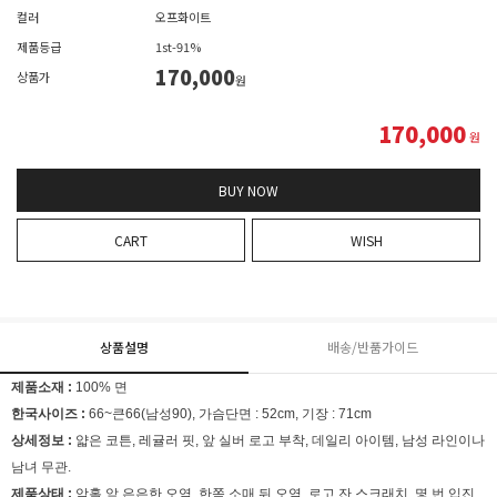
컬러
오프화이트
제품등급
1st-91%
170,000
상품가
원
170,000
원
BUY NOW
CART
WISH
상품설명
배송/반품가이드
제품소재 :
100% 면
한국사이즈 :
66~큰66(남성90), 가슴단면 : 52cm, 기장 : 71cm
상세정보 :
얇은 코튼, 레귤러 핏, 앞 실버 로고 부착, 데일리 아이템, 남성 라인이나
남녀 무관.
제품상태 :
암홀 앞 은은한 오염, 한쪽 소매 뒤 오염, 로고 잔 스크래치, 몇 번 입진