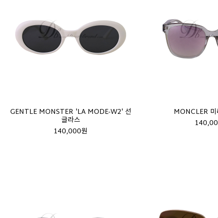
GENTLE MONSTER 'LA MODE-W2' 선
MONCLER 
글라스
140,0
140,000원