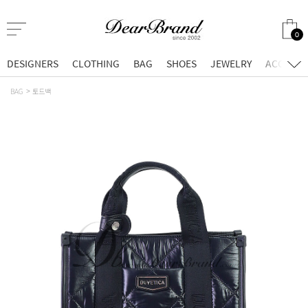
0
DESIGNERS
CLOTHING
BAG
SHOES
JEWELRY
ACCESSO
BAG
토드백