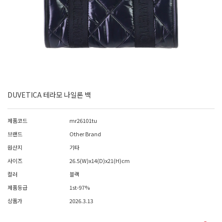
DUVETICA 테라모 나일론 백
제품코드
mr26101tu
브랜드
Other Brand
원산지
기타
사이즈
26.5(W)x14(D)x21(H)cm
컬러
블랙
제품등급
1st-97%
상품가
2026.3.13