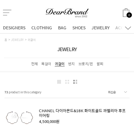
0
DESIGNERS
CLOTHING
BAG
SHOES
JEWELRY
ACCESSO
홈
JEWELRY
귀걸이
JEWELRY
전체
목걸이
귀걸이
반지
브롯치/핀
팔찌
73
product in this category
CHANEL 다이아몬드&18K 화이트골드 까멜리아 후프
이어링
4,500,000원