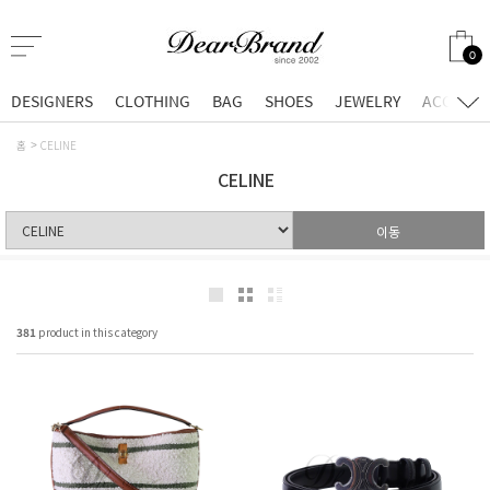
0
DESIGNERS
CLOTHING
BAG
SHOES
JEWELRY
ACCESSO
홈
CELINE
CELINE
이동
381
product in this category