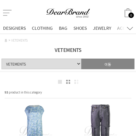
0
DESIGNERS
CLOTHING
BAG
SHOES
JEWELRY
ACCESSO
홈
VETEMENTS
VETEMENTS
이동
93
product in this category