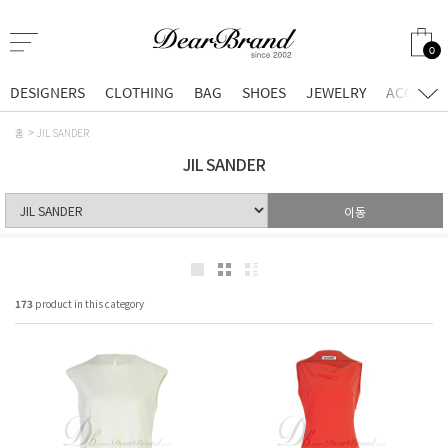
0
DESIGNERS
CLOTHING
BAG
SHOES
JEWELRY
ACCESSO
홈
JIL SANDER
JIL SANDER
이동
173
product in this category