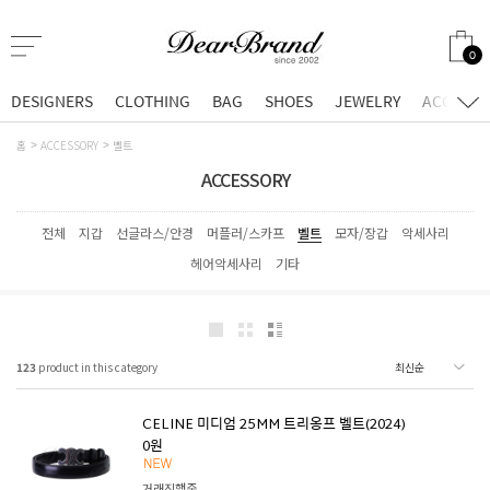
0
DESIGNERS
CLOTHING
BAG
SHOES
JEWELRY
ACCESSO
홈
ACCESSORY
벨트
ACCESSORY
전체
지갑
선글라스/안경
머플러/스카프
벨트
모자/장갑
악세사리
헤어악세사리
기타
123
product in this category
CELINE 미디엄 25MM 트리옹프 벨트(2024)
0원
거래진행중